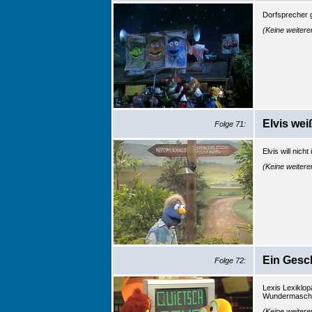
Dorfsprecher 
(Keine weiter
Elvis wei
Folge 71:
Elvis will nich
(Keine weiter
Ein Gesc
Folge 72:
Lexis Lexiklop
Wundermaschin
(Keine weiter