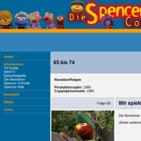
Home
65 bis 74
Information
TV-Guide
WebTV
Episodenguide
Die Bewohner
Runddorffolgen
Spencer-Chronik
Spencer-Kult
Produktionsjahr:
1985
Copyrightvermerk:
1985
Interaktiv
Media
Wir spie
Folge 65:
Links
Die Bewohner 
(Keine weiter