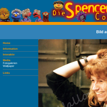
Bild 
Home
Information
Interaktiv
Media
Fotogalerien
Wallpaper
Links