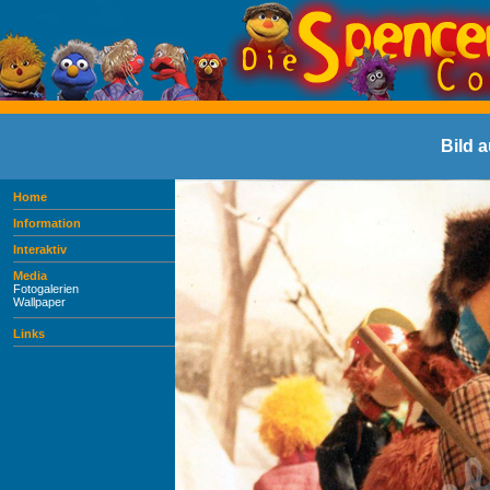
Bild 
Home
Information
Interaktiv
Media
Fotogalerien
Wallpaper
Links