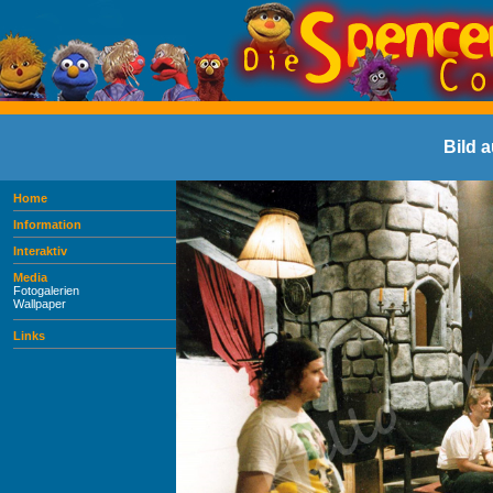
Bild 
Home
Information
Interaktiv
Media
Fotogalerien
Wallpaper
Links