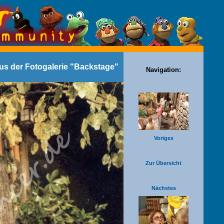
aus der Fotogalerie "Backstage"
Navigation:
Voriges
Zur Übersicht
Nächstes