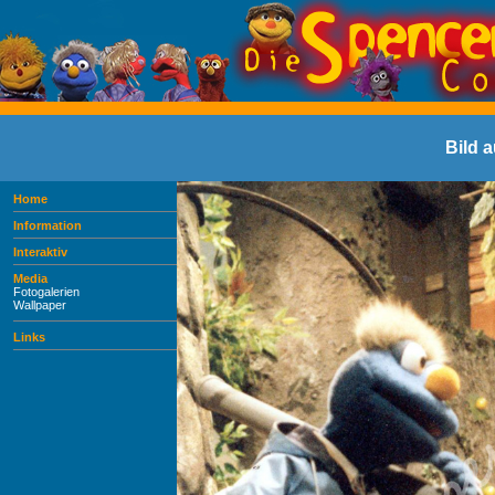
Bild 
Home
Information
Interaktiv
Media
Fotogalerien
Wallpaper
Links