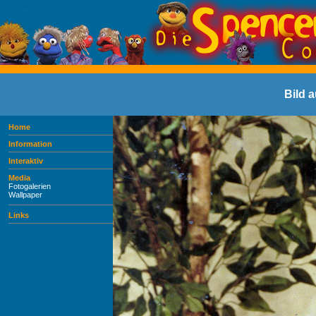
Bild 
Home
Information
Interaktiv
Media
Fotogalerien
Wallpaper
Links